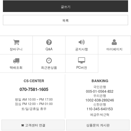
글쓰기
목록
장바구니
Q&A
공지사항
마이페이지
택배조회
최근본상품
PC버전
CS CENTER
BANKING
국민은행
070-7581-1605
005-01-0564-832
우리은행
평일 AM 10:00 ~ PM 17:00
1002-638-289246
점심 PM 12:00 ~ PM 01:00
신한은행
토/일/공휴일 휴무
110-345-640153
예금주:박근혁
☎ 고객센터 연결
상품문의 게시판